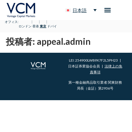
日本語
オフィス:
|
|
|
ロンドン
香港
東京
ドバイ
投稿者:
appeal.admin
LEI: 254900LW89X7F2L5PH23 |
日本証券業協会会員 |
法律上の免
責事項
第一種金融商品取引業者 関東財務
局長（金証）第2936号